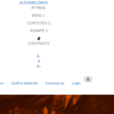
ACESSIBILIDADE
IR PARA:
MENU
1
CONTEÚDO
2
RODAPÉ
3
CONTRASTE
A-
A
A+
iro
Uceff a distância
Inscreva-se
Login
Toggle
navigation