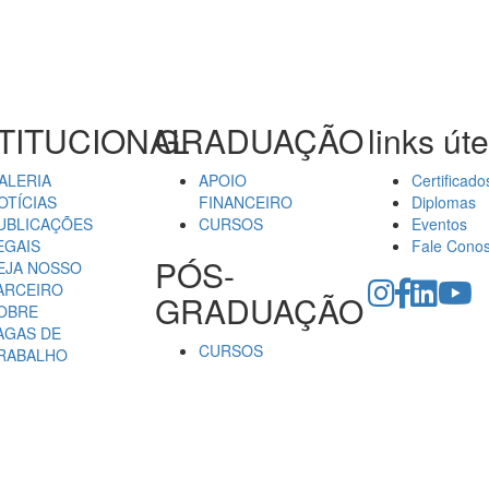
TITUCIONAL
GRADUAÇÃO
links úte
ALERIA
APOIO
Certificado
OTÍCIAS
FINANCEIRO
Diplomas
UBLICAÇÕES
CURSOS
Eventos
EGAIS
Fale Cono
PÓS-
EJA NOSSO
ARCEIRO
GRADUAÇÃO
OBRE
AGAS DE
CURSOS
RABALHO