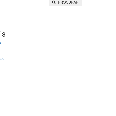
PROCURAR
is
s
sco