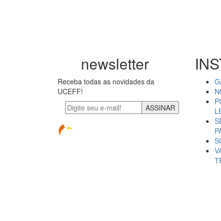
newsletter
INS
Receba todas as novidades da
G
UCEFF!
N
P
ASSINAR
L
S
P
S
V
T