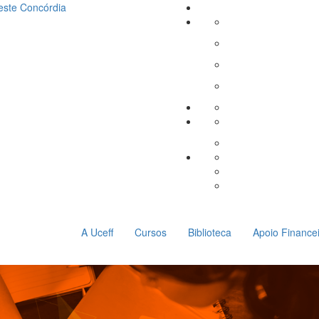
este
Concórdia
A Uceff
Cursos
Biblioteca
Apoio Finance