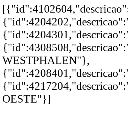
[{"id":4102604,"descrica
{"id":4204202,"descricao
{"id":4204301,"descrica
{"id":4308508,"descrica
WESTPHALEN"},
{"id":4208401,"descricao
{"id":4217204,"descrica
OESTE"}]