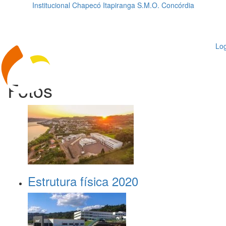
Institucional
Chapecó
Itapiranga
S.M.O.
Concórdia
Loading...
ggle
vigation
Log
Fotos
Estrutura física 2020