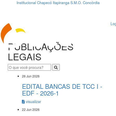
Institucional
Chapecó
Itapiranga
S.M.O.
Concórdia
Loading...
ggle
vigation
Log
PUBLICAÇÕES
LEGAIS
26 Jun 2026
EDITAL BANCAS DE TCC I -
EDF - 2026-1
visualizar
22 Jun 2026