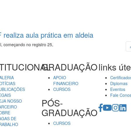
realiza aula prática em aldeia
l, começando no registro 25,
TITUCIONAL
GRADUAÇÃO
links úte
ALERIA
APOIO
Certificado
OTÍCIAS
FINANCEIRO
Diplomas
UBLICAÇÕES
CURSOS
Eventos
EGAIS
Fale Cono
PÓS-
EJA NOSSO
ARCEIRO
GRADUAÇÃO
OBRE
AGAS DE
CURSOS
RABALHO