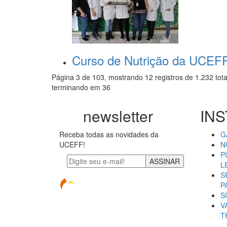
Curso de Nutrição da UCEFF 
Página 3 de 103, mostrando 12 registros de 1.232 tota
terminando em 36
newsletter
INS
Receba todas as novidades da
G
UCEFF!
N
P
ASSINAR
L
S
P
S
V
T