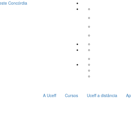
este
Concórdia
A Uceff
Cursos
Uceff a distância
Ap