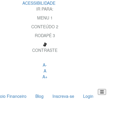
ACESSIBILIDADE
IR PARA:
MENU
1
CONTEÚDO
2
RODAPÉ
3
CONTRASTE
A-
A
A+
oio Financeiro
Blog
Inscreva-se
Login
Toggle
navigation