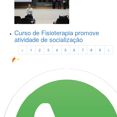
Curso de Fisioterapia promove
atividade de socialização
<
1
2
3
4
5
6
7
8
9
>