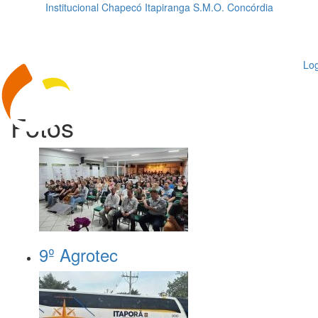
Institucional
Chapecó
Itapiranga
S.M.O.
Concórdia
Loading...
ggle
vigation
Log
Fotos
9º Agrotec