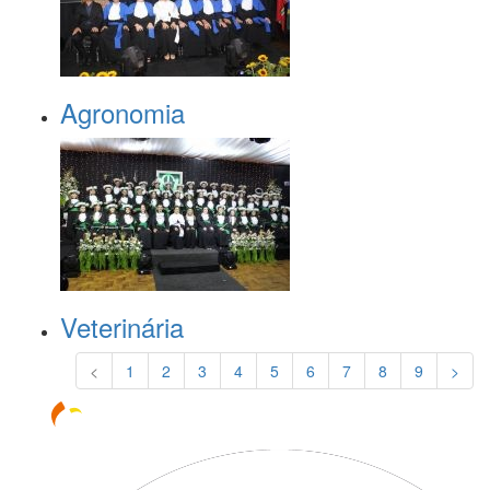
Agronomia
Veterinária
<
1
2
3
4
5
6
7
8
9
>