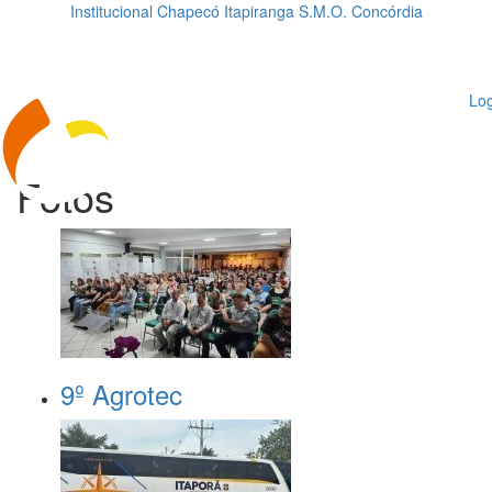
Institucional
Chapecó
Itapiranga
S.M.O.
Concórdia
Loading...
ggle
vigation
Log
Fotos
9º Agrotec