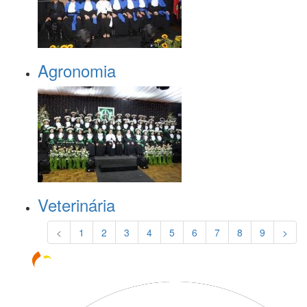
Agronomia
Veterinária
<
1
2
3
4
5
6
7
8
9
>