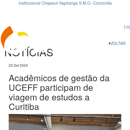
Institucional
Chapecó
Itapiranga
S.M.O.
Concórdia
Loading...
ggle
vigation
Log
VOLTAR
NOTÍCIAS
23 Set 2024
Acadêmicos de gestão da
UCEFF participam de
viagem de estudos a
Curitiba