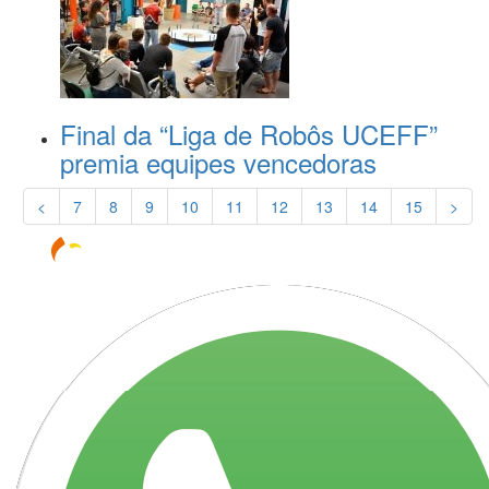
Final da “Liga de Robôs UCEFF”
premia equipes vencedoras
<
7
8
9
10
11
12
13
14
15
>