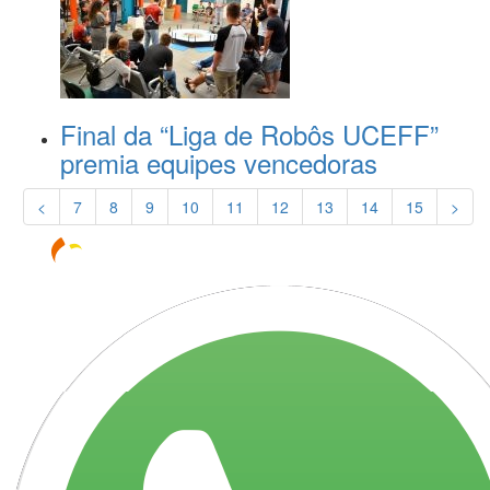
Final da “Liga de Robôs UCEFF”
premia equipes vencedoras
<
7
8
9
10
11
12
13
14
15
>