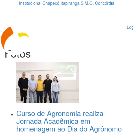
Institucional
Chapecó
Itapiranga
S.M.O.
Concórdia
Loading...
ggle
vigation
Log
Fotos
Curso de Agronomia realiza
Jornada Acadêmica em
homenagem ao Dia do Agrônomo