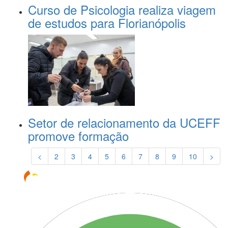
Curso de Psicologia realiza viagem
de estudos para Florianópolis
Setor de relacionamento da UCEFF
promove formação
<
2
3
4
5
6
7
8
9
10
>