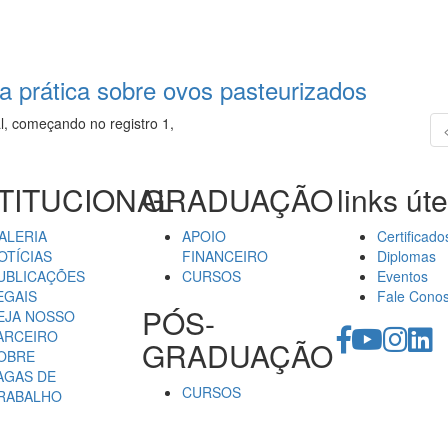
la prática sobre ovos pasteurizados
l, começando no registro 1,
TITUCIONAL
GRADUAÇÃO
links úte
ALERIA
APOIO
Certificado
OTÍCIAS
FINANCEIRO
Diplomas
UBLICAÇÕES
CURSOS
Eventos
EGAIS
Fale Cono
PÓS-
EJA NOSSO
ARCEIRO
GRADUAÇÃO
OBRE
AGAS DE
CURSOS
RABALHO