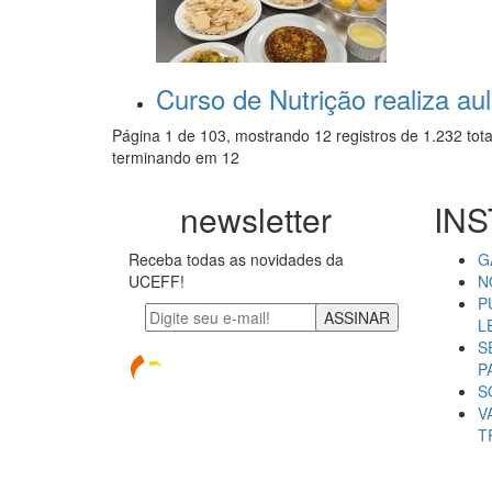
Curso de Nutrição realiza au
Página 1 de 103, mostrando 12 registros de 1.232 tota
terminando em 12
newsletter
INS
Receba todas as novidades da
G
UCEFF!
N
P
ASSINAR
L
S
P
S
V
T