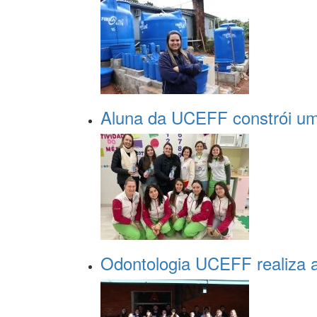
Aluna da UCEFF constrói um
Odontologia UCEFF realiza a