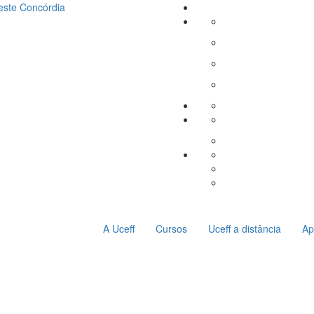
este
Concórdia
A Uceff
Cursos
Uceff a distância
Ap