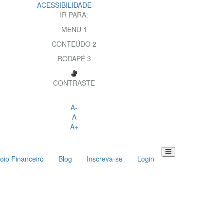
ACESSIBILIDADE
IR PARA:
MENU
1
CONTEÚDO
2
RODAPÉ
3
CONTRASTE
A-
A
A+
oio Financeiro
Blog
Inscreva-se
Login
Toggle
navigation