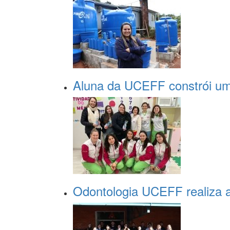
Aluna da UCEFF constrói um
Odontologia UCEFF realiza a