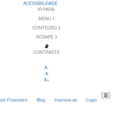
ACESSIBILIDADE
IR PARA:
MENU
1
CONTEÚDO
2
RODAPÉ
3
CONTRASTE
A-
A
A+
oio Financeiro
Blog
Inscreva-se
Login
Toggle
navigation