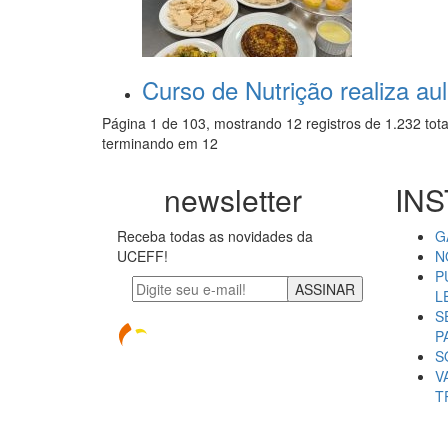
Curso de Nutrição realiza au
Página 1 de 103, mostrando 12 registros de 1.232 tota
terminando em 12
newsletter
INS
Receba todas as novidades da
G
UCEFF!
N
P
ASSINAR
L
S
P
S
V
T