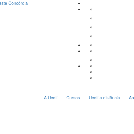
este
Concórdia
A Uceff
Cursos
Uceff a distância
Ap