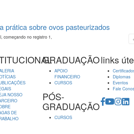
la prática sobre ovos pasteurizados
l, começando no registro 1,
TITUCIONAL
GRADUAÇÃO
links úte
ALERIA
APOIO
Certificado
OTÍCIAS
FINANCEIRO
Diplomas
UBLICAÇÕES
CURSOS
Eventos
EGAIS
Fale Cono
PÓS-
EJA NOSSO
ARCEIRO
GRADUAÇÃO
OBRE
AGAS DE
CURSOS
RABALHO