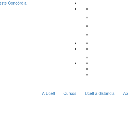
este
Concórdia
A Uceff
Cursos
Uceff a distância
Ap