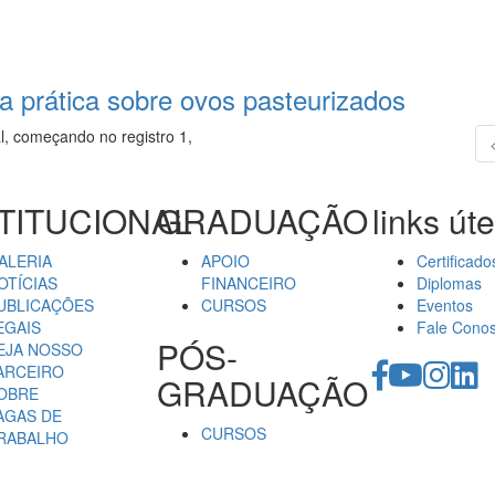
la prática sobre ovos pasteurizados
l, começando no registro 1,
TITUCIONAL
GRADUAÇÃO
links úte
ALERIA
APOIO
Certificado
OTÍCIAS
FINANCEIRO
Diplomas
UBLICAÇÕES
CURSOS
Eventos
EGAIS
Fale Cono
PÓS-
EJA NOSSO
ARCEIRO
GRADUAÇÃO
OBRE
AGAS DE
CURSOS
RABALHO