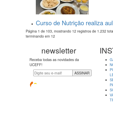
Curso de Nutrição realiza au
Página 1 de 103, mostrando 12 registros de 1.232 tota
terminando em 12
newsletter
INS
Receba todas as novidades da
G
UCEFF!
N
P
ASSINAR
L
S
P
S
V
T