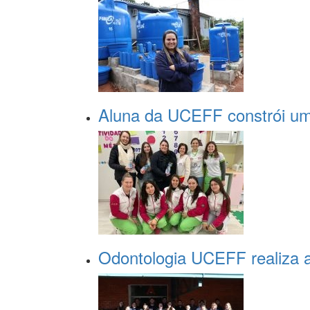
Aluna da UCEFF constrói um
Odontologia UCEFF realiza a