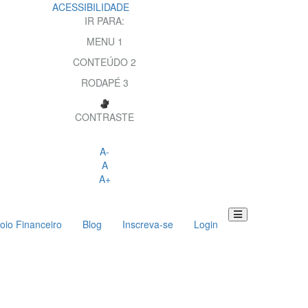
ACESSIBILIDADE
IR PARA:
MENU
1
CONTEÚDO
2
RODAPÉ
3
CONTRASTE
A-
A
A+
oio Financeiro
Blog
Inscreva-se
Login
Toggle
navigation