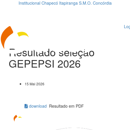
Institucional
Chapecó
Itapiranga
S.M.O.
Concórdia
Loading...
ggle
vigation
Log
Resultado seleção
GEPEPSI 2026
15 Mai 2026
download
Resultado em PDF