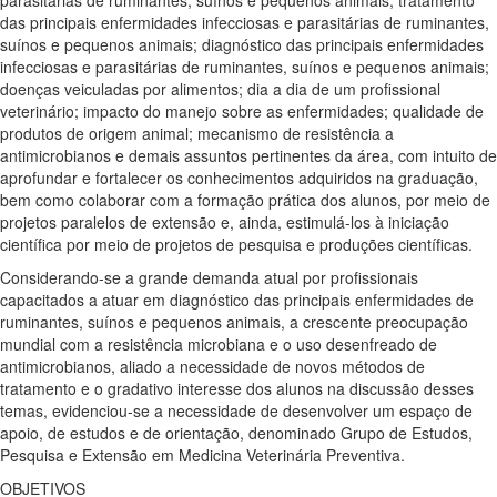
parasitárias de ruminantes, suínos e pequenos animais; tratamento
das principais enfermidades infecciosas e parasitárias de ruminantes,
suínos e pequenos animais; diagnóstico das principais enfermidades
infecciosas e parasitárias de ruminantes, suínos e pequenos animais;
doenças veiculadas por alimentos; dia a dia de um profissional
veterinário; impacto do manejo sobre as enfermidades; qualidade de
produtos de origem animal; mecanismo de resistência a
antimicrobianos e demais assuntos pertinentes da área, com intuito de
aprofundar e fortalecer os conhecimentos adquiridos na graduação,
bem como colaborar com a formação prática dos alunos, por meio de
projetos paralelos de extensão e, ainda, estimulá-los à iniciação
científica por meio de projetos de pesquisa e produções científicas.
Considerando-se a grande demanda atual por profissionais
capacitados a atuar em diagnóstico das principais enfermidades de
ruminantes, suínos e pequenos animais, a crescente preocupação
mundial com a resistência microbiana e o uso desenfreado de
antimicrobianos, aliado a necessidade de novos métodos de
tratamento e o gradativo interesse dos alunos na discussão desses
temas, evidenciou-se a necessidade de desenvolver um espaço de
apoio, de estudos e de orientação, denominado Grupo de Estudos,
Pesquisa e Extensão em Medicina Veterinária Preventiva.
OBJETIVOS