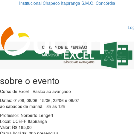
Institucional
Chapecó
Itapiranga
S.M.O.
Concórdia
Loading...
ggle
vigation
Log
sobre o evento
Curso de Excel - Básico ao avançado
Datas: 01/06, 08/06, 15/06, 22/06 e 06/07
ao sábados de manhã - 8h às 12h
Professor: Norberto Lengert
Local: UCEFF Itapiranga
Valor: R$ 185,00
Carga horária: 20h presenciais