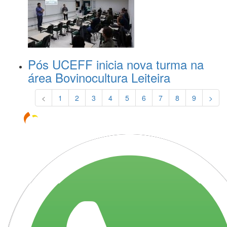
Pós UCEFF inicia nova turma na
área Bovinocultura Leiteira
<
1
2
3
4
5
6
7
8
9
>