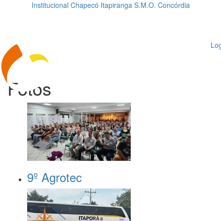
Institucional
Chapecó
Itapiranga
S.M.O.
Concórdia
Loading...
ggle
vigation
Log
Fotos
9º Agrotec