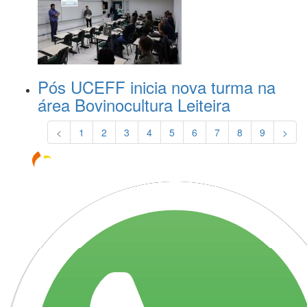
Pós UCEFF inicia nova turma na
área Bovinocultura Leiteira
<
1
2
3
4
5
6
7
8
9
>