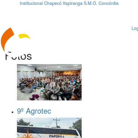
Institucional
Chapecó
Itapiranga
S.M.O.
Concórdia
Loading...
ggle
vigation
Log
Fotos
9º Agrotec