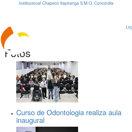
Institucional
Chapecó
Itapiranga
S.M.O.
Concórdia
Loading...
ggle
vigation
Log
Fotos
Curso de Odontologia realiza aula
inaugural