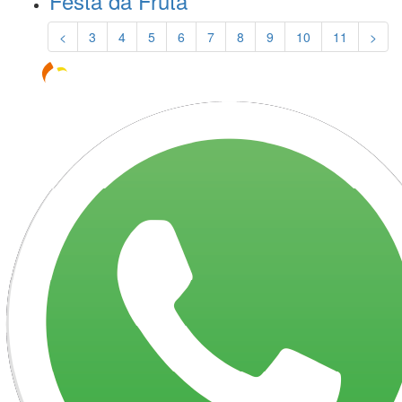
Festa da Fruta
<
3
4
5
6
7
8
9
10
11
>