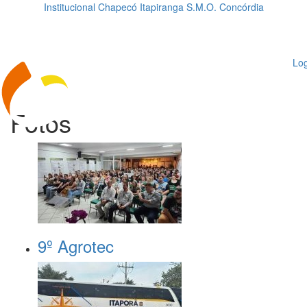
Institucional
Chapecó
Itapiranga
S.M.O.
Concórdia
Loading...
ggle
vigation
Log
Fotos
9º Agrotec