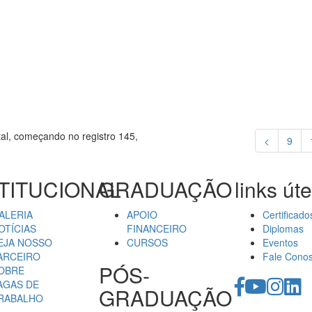
tal, começando no registro 145,
<
9
TITUCIONAL
GRADUAÇÃO
links úte
ALERIA
APOIO
Certificado
OTÍCIAS
FINANCEIRO
Diplomas
EJA NOSSO
CURSOS
Eventos
ARCEIRO
Fale Cono
PÓS-
OBRE
AGAS DE
GRADUAÇÃO
RABALHO