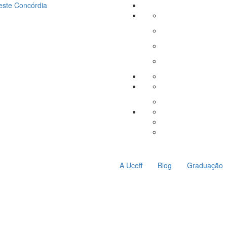
este
Concórdia
A Uceff
Blog
Graduação