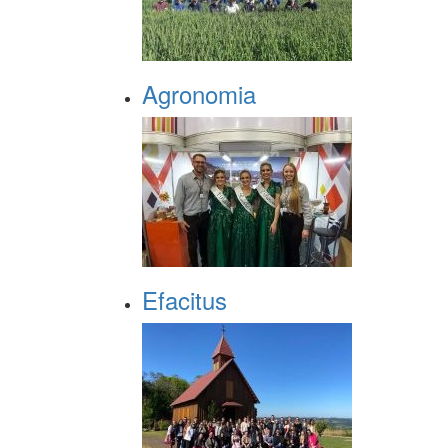
Agronomia
Efacitus