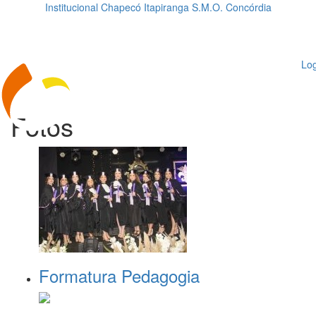
Institucional
Chapecó
Itapiranga
S.M.O.
Concórdia
Loading...
ggle
vigation
Log
Fotos
Formatura Pedagogia