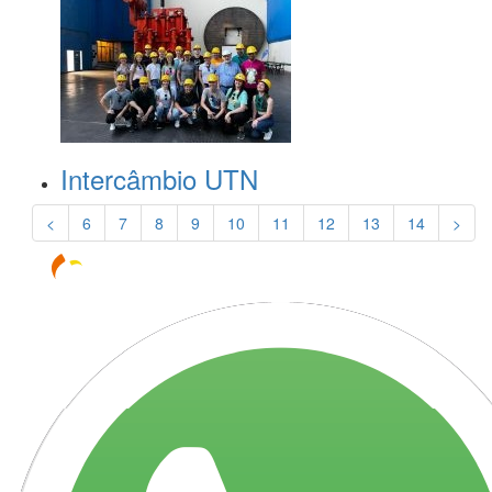
Intercâmbio UTN
<
6
7
8
9
10
11
12
13
14
>