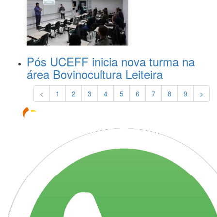
Pós UCEFF inicia nova turma na
área Bovinocultura Leiteira
<
1
2
3
4
5
6
7
8
9
>