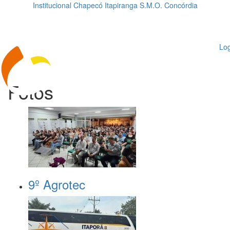
Institucional
Chapecó
Itapiranga
S.M.O.
Concórdia
Loading...
ggle
vigation
Log
Fotos
9º Agrotec