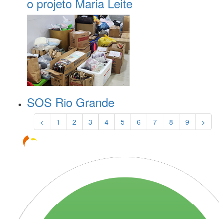
o projeto Maria Leite
SOS Rio Grande
<
1
2
3
4
5
6
7
8
9
>