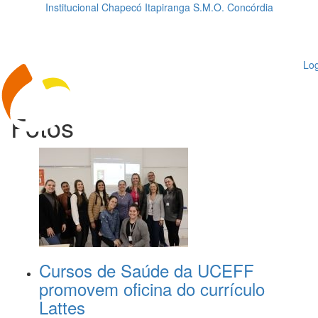
Institucional
Chapecó
Itapiranga
S.M.O.
Concórdia
Loading...
ggle
vigation
Log
Fotos
Cursos de Saúde da UCEFF
promovem oficina do currículo
Lattes