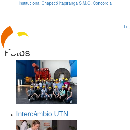
Institucional
Chapecó
Itapiranga
S.M.O.
Concórdia
Loading...
ggle
vigation
Log
Fotos
Intercâmbio UTN