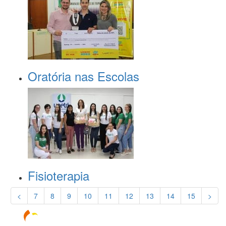
Oratória nas Escolas
Fisioterapia
<
7
8
9
10
11
12
13
14
15
>