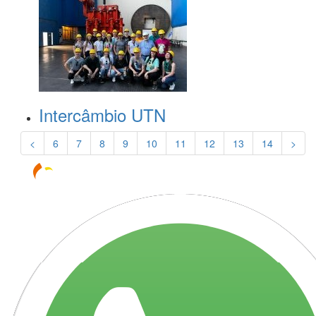
Intercâmbio UTN
<
6
7
8
9
10
11
12
13
14
>