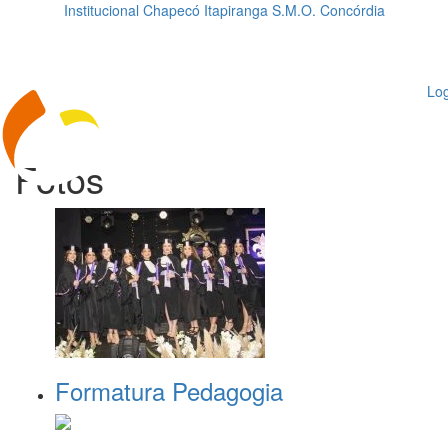
Institucional
Chapecó
Itapiranga
S.M.O.
Concórdia
Loading...
ggle
vigation
Log
Fotos
Formatura Pedagogia