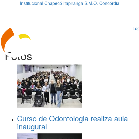
Institucional
Chapecó
Itapiranga
S.M.O.
Concórdia
Loading...
ggle
vigation
Log
Fotos
Curso de Odontologia realiza aula
inaugural