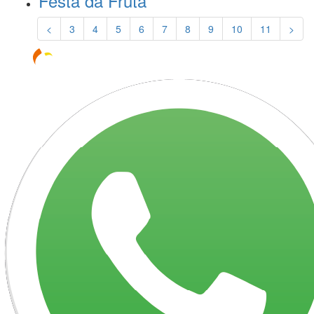
Festa da Fruta
<
3
4
5
6
7
8
9
10
11
>