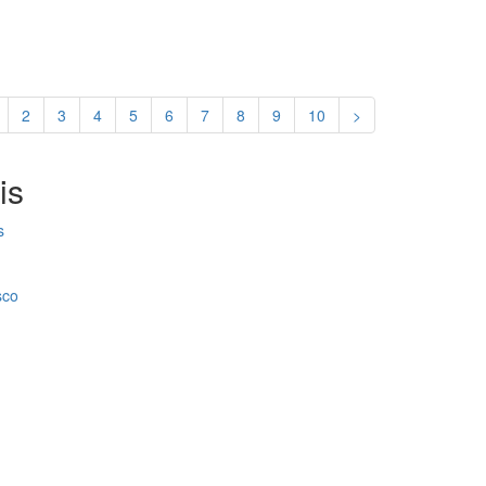
2
3
4
5
6
7
8
9
10
>
is
s
sco