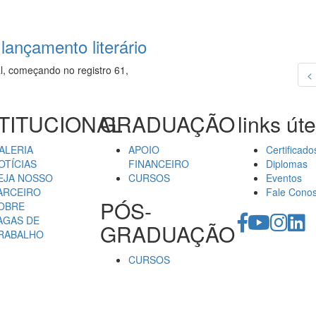
 lançamento literário
l, começando no registro 61,
<
TITUCIONAL
GRADUAÇÃO
links úte
ALERIA
APOIO
Certificado
OTÍCIAS
FINANCEIRO
Diplomas
EJA NOSSO
CURSOS
Eventos
ARCEIRO
Fale Cono
PÓS-
OBRE
AGAS DE
GRADUAÇÃO
RABALHO
CURSOS