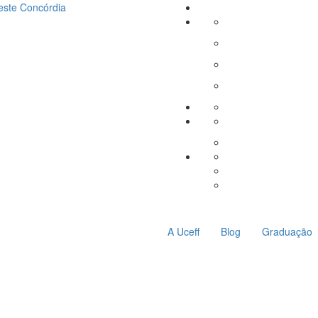
este
Concórdia
A Uceff
Blog
Graduação