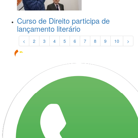
Curso de Direito participa de
lançamento literário
<
2
3
4
5
6
7
8
9
10
>