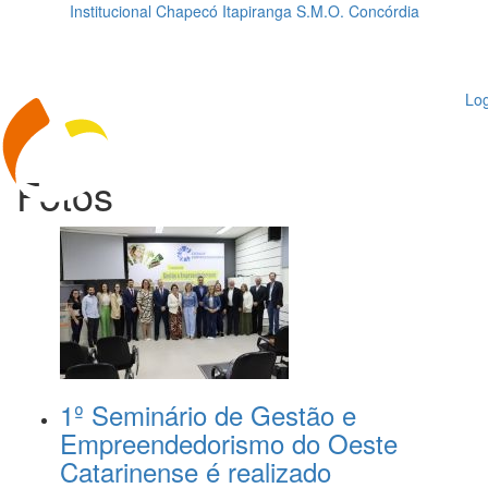
Institucional
Chapecó
Itapiranga
S.M.O.
Concórdia
Loading...
ggle
vigation
Log
Fotos
1º Seminário de Gestão e
Empreendedorismo do Oeste
Catarinense é realizado