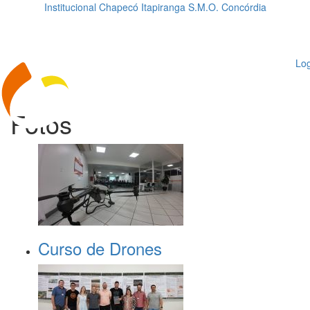
Institucional
Chapecó
Itapiranga
S.M.O.
Concórdia
Loading...
ggle
vigation
Log
Fotos
Curso de Drones