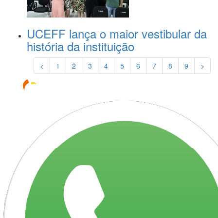
UCEFF lança o maior vestibular da
história da instituição
<
1
2
3
4
5
6
7
8
9
>