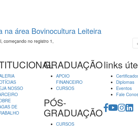
 na área Bovinocultura Leiteira
l, começando no registro 1,
TITUCIONAL
GRADUAÇÃO
links úte
ALERIA
APOIO
Certificado
OTÍCIAS
FINANCEIRO
Diplomas
EJA NOSSO
CURSOS
Eventos
ARCEIRO
Fale Cono
PÓS-
OBRE
AGAS DE
GRADUAÇÃO
RABALHO
CURSOS