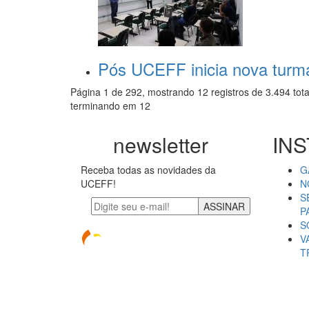
Pós UCEFF inicia nova turma
Página 1 de 292, mostrando 12 registros de 3.494 tota
terminando em 12
newsletter
INS
Receba todas as novidades da
G
UCEFF!
N
S
ASSINAR
P
S
V
T