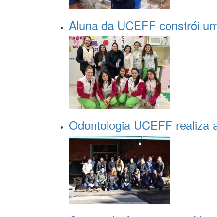
Aluna da UCEFF constrói um
Odontologia UCEFF realiza a