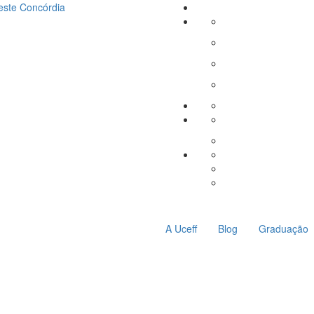
este
Concórdia
A Uceff
Blog
Graduação