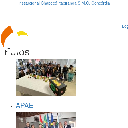
Institucional
Chapecó
Itapiranga
S.M.O.
Concórdia
Loading...
ggle
vigation
Log
Fotos
APAE