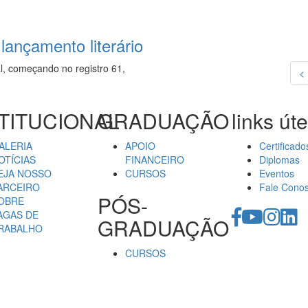
 lançamento literário
l, começando no registro 61,
<
TITUCIONAL
GRADUAÇÃO
links úte
ALERIA
APOIO
Certificado
OTÍCIAS
FINANCEIRO
Diplomas
EJA NOSSO
CURSOS
Eventos
ARCEIRO
Fale Cono
PÓS-
OBRE
AGAS DE
GRADUAÇÃO
RABALHO
CURSOS