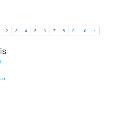
2
3
4
5
6
7
8
9
10
>
is
s
sco