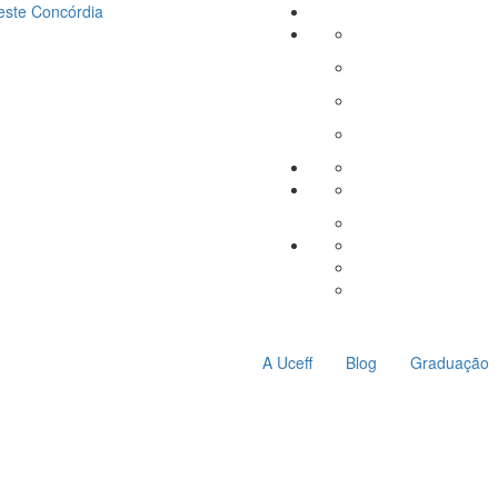
este
Concórdia
A Uceff
Blog
Graduação