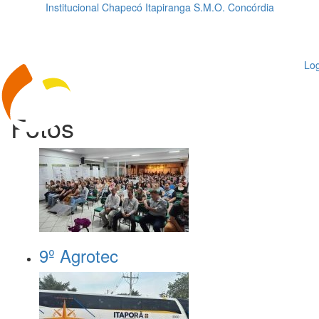
Institucional
Chapecó
Itapiranga
S.M.O.
Concórdia
Loading...
ggle
vigation
Log
Fotos
9º Agrotec