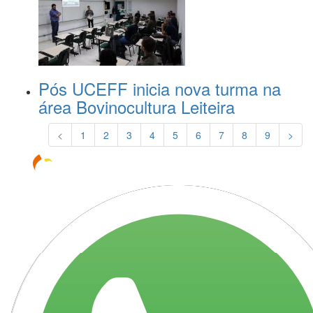
Pós UCEFF inicia nova turma na
área Bovinocultura Leiteira
<
1
2
3
4
5
6
7
8
9
>