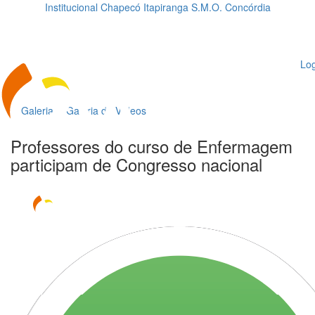
Institucional
Chapecó
Itapiranga
S.M.O.
Concórdia
Loading...
ggle
vigation
Log
Galeria
Galeria de Vídeos
Professores do curso de Enfermagem
participam de Congresso nacional